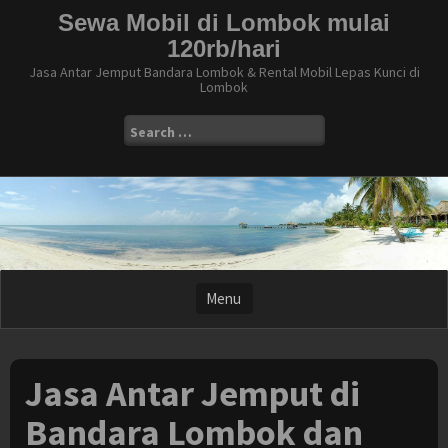
S
Sewa Mobil di Lombok mulai
k
120rb/hari
i
p
Jasa Antar Jemput Bandara Lombok & Rental Mobil Lepas Kunci di
Lombok
t
o
S
c
e
o
a
n
r
t
c
e
h
n
f
t
o
r
:
Jasa Antar Jemput di
Bandara Lombok dan